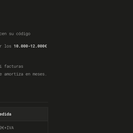
cen su código
ar los
10.000-12.000€
i facturas
e amortiza en meses.
edida
0€+IVA