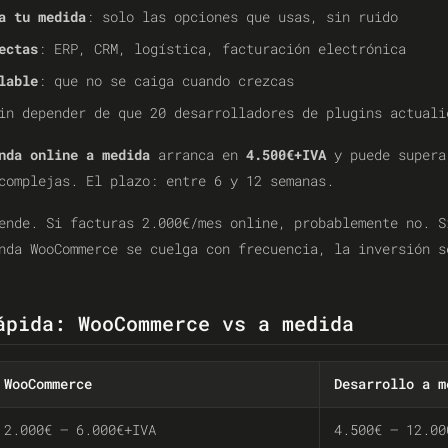
a tu medida
: solo las opciones que usas, sin ruido
ectas
: ERP, CRM, logística, facturación electrónica
lable
: que no se caiga cuando crezcas
in depender de que 20 desarrolladores de plugins actuali
nda online a medida
arranca en
4.500€+IVA
y puede super
complejas. El plazo: entre 6 y 12 semanas.
ende. Si facturas 2.000€/mes online, probablemente no. S
nda WooCommerce se cuelga con frecuencia, la inversión s
ápida: WooCommerce vs a medida
WooCommerce
Desarrollo a m
2.000€ – 6.000€+IVA
4.500€ – 12.00