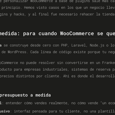
e personalizar WooCommerce a base de plugins sale más ca
 principio. Hemos visto casos en los que un negocio llev
gins y hacks, y al final fue necesario rehacer la tienda
medida: para cuando WooCommerce se qu
a
se construye desde cero con PHP, Laravel, Node.js o lo
 de WordPress. Cada línea de código existe porque tu neg
oCommerce no puede resolver sin convertirse en un Franke
oducto para empresas industriales, sistemas de reserva p
precios distintos por cliente. Ahí es donde el desarroll
presupuesto a medida
l
: entender cómo vendes realmente, no cómo vende "un eco
usivo
: interfaz pensada para tu cliente, no una plantill