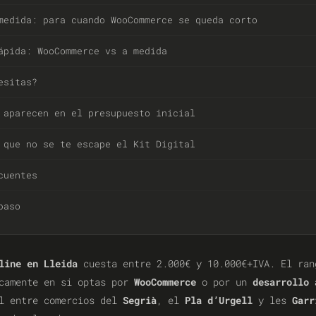
medida: para cuando WooCommerce se queda corto
ápida: WooCommerce vs a medida
esitas?
 aparecen en el presupuesto inicial
 que no se te escape el Kit Digital
cuentes
paso
line en Lleida
cuesta entre 2.000€ y 10.000€+IVA. El ran
icamente en si optas por
WooCommerce
o por un
desarrollo 
al entre comercios del
Segrià
, el
Pla d’Urgell
y les
Garr