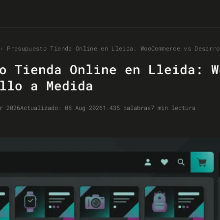
›
Presupuesto Tienda Online en Lleida: WooCommerce vs Desarro
o Tienda Online en Lleida: W
llo a Medida
r 2026
Actualizado:
08 Aug 2026
1.435 palabras
7 min lectura