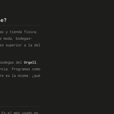
ne?
as y tienda física.
e moda, bodegas—
es superior a la del
bodegas del
Urgell
,
ncia. Programas como
re es la misma: ¿qué
 Es el más usado en