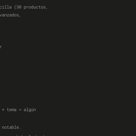
cilla (30 productos,
vanzados,
r
 + tema = algún
 notable.