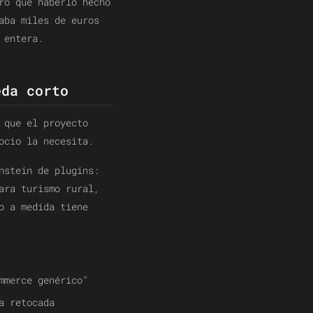
ro que haberlo hecho
aba miles de euros
 entera.
eda corto
 que el proyecto
ocio la necesita.
nstein de plugins:
ara turismo rural,
o a medida tiene
mmerce genérico"
a retocada