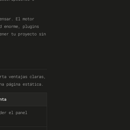
ensar. El motor
d enorme, plugins
ener tu proyecto sin
ta ventajas claras,
na página estática.
nta
der el panel