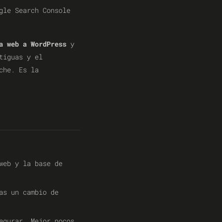
gle Search Console
a web a WordPress
y
tiguas y el
che. Es la
web y la base de
as un cambio de
egurar. Mejor pocos