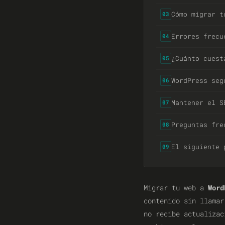
Cómo migrar t
03
Errores frecu
04
¿Cuánto cuest
05
WordPress seg
06
Mantener el S
07
Preguntas fre
08
El siguiente 
09
Migrar tu web a
Word
contenido sin llamar
no recibe actualiza