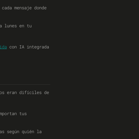
 cada mensaje donde
a lunes en tu
ida
con IA integrada
os eran difíciles de
mportan tus
as según quién la