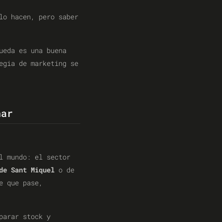
lo hacen, pero saber
ueda es una buena
egia de marketing se
nar
l mundo: el sector
de Sant Miquel
o de
e que pase,
parar stock y