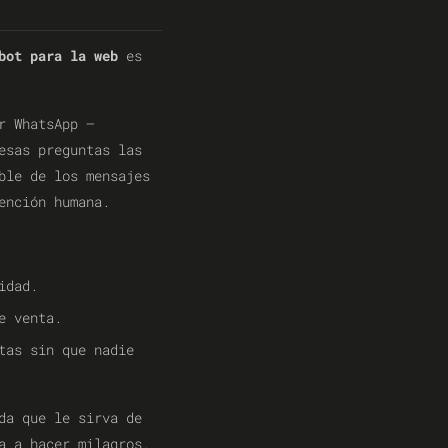
bot para la web
es
r WhatsApp —
esas preguntas las
ble de los mensajes
ención humana.
idad.
e venta.
tas sin que nadie
da que le sirva de
a a hacer milagros.