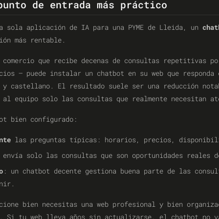
punto de entrada más práctico
na sola aplicación de IA para una PYME de Lleida, un
chat
ión más rentable.
 comercio que recibe decenas de consultas repetitivas po
cios — puede instalar un chatbot en su web que responda 
 y castellano. El resultado suele ser una reducción nota
 al equipo solo las consultas que realmente necesitan at
ot bien configurado:
nte
las preguntas típicas: horarios, precios, disponibil
 envía solo las consultas que son oportunidades reales d
o
: un chatbot decente gestiona buena parte de las consul
nir.
cione bien necesitas una web profesional y bien organiza
. Si tu web lleva años sin actualizarse, el chatbot no v