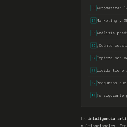
Automatizar l
03
Marketing y S
04
Análisis pred
05
¿Cuánto cuest
06
Empieza por a
07
Lleida tiene 
08
Preguntas que
09
Tu siguiente 
10
La
inteligencia arti
multinacionales. Em