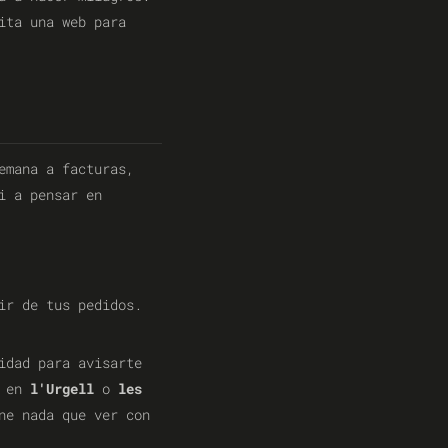
ita una web para
emana a facturas,
i a pensar en
ir de tus pedidos.
idad para avisarte
a en
l'Urgell
o
les
ne nada que ver con