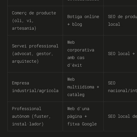
Comerç de producte
Botiga online
SEO de prod
(oli, vi,
+ blog
local
artesania)
Web
Servei professional
corporativa
(advocat, gestor,
SEO local +
amb cas
arquitecte)
d'èxit
Web
Empresa
SEO
multiidioma +
industrial/agrícola
nacional/in
catàleg
Professional
Web d'una
autònom (fuster,
pàgina +
SEO local d
instal·lador)
fitxa Google