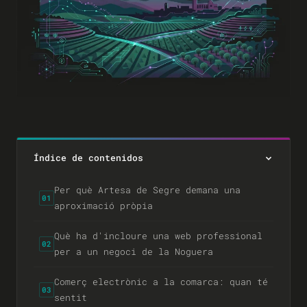
Índice de contenidos
Per què Artesa de Segre demana una
01
aproximació pròpia
Què ha d'incloure una web professional
02
per a un negoci de la Noguera
Comerç electrònic a la comarca: quan té
03
sentit