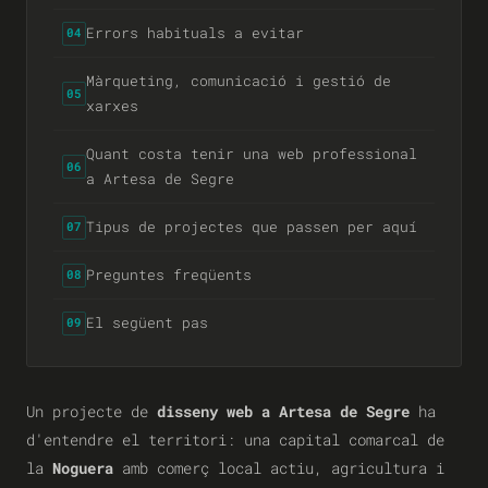
Errors habituals a evitar
04
Màrqueting, comunicació i gestió de
05
xarxes
Quant costa tenir una web professional
06
a Artesa de Segre
Tipus de projectes que passen per aquí
07
Preguntes freqüents
08
El següent pas
09
Un projecte de
disseny web a Artesa de Segre
ha
d'entendre el territori: una capital comarcal de
la
Noguera
amb comerç local actiu, agricultura i