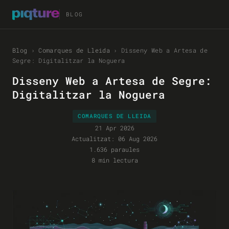
BLOG
Blog
›
Comarques de Lleida
›
Disseny Web a Artesa de
Segre: Digitalitzar la Noguera
Disseny Web a Artesa de Segre:
Digitalitzar la Noguera
COMARQUES DE LLEIDA
21 Apr 2026
Actualitzat:
06 Aug 2026
1.636 paraules
8 min lectura