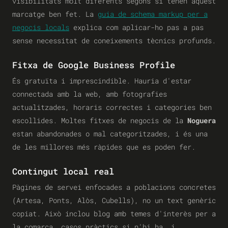
visibilitats molt diferents segons si tenen aquest
marcatge ben fet. La
guia de schema markup per a
negocis locals
explica com aplicar-ho pas a pas
sense necessitat de coneixements tècnics profunds.
Fitxa de Google Business Profile
És gratuïta i imprescindible. Hauria d'estar
connectada amb la web, amb fotografies
actualitzades, horaris correctes i categories ben
escollides. Moltes fitxes de negocis de la
Noguera
estan abandonades o mal categoritzades, i és una
de les millores més ràpides que es poden fer.
Contingut local real
Pàgines de servei enfocades a poblacions concretes
(Artesa, Ponts, Alòs, Cubells), no un text genèric
copiat. Això inclou blog amb temes d'interès per a
la comarca, casos pràctics si n'hi ha, i