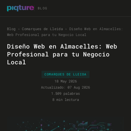
BLOG
Blog
›
Comarques de Lleida
›
Diseño Web en Almacelles:
Web Profesional para tu Negocio Local
Diseño Web en Almacelles: Web
Profesional para tu Negocio
Local
COMARQUES DE LLEIDA
18 May 2026
Actualizado:
07 Aug 2026
1.509 palabras
8 min lectura